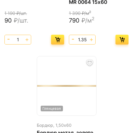
MR 0064 15х60
2
1 190
₽/шт.
1 390
₽/м
2
90
₽/шт.
790
₽/м
Глянцевая
Бордюр,
1,50х60
Бордюр метал. золото