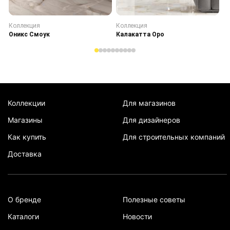
Коллекция
Коллекция
К
Оникс Смоук
Калакатта Оро
С
Коллекции
Для магазинов
Магазины
Для дизайнеров
Как купить
Для строительных компаний
Доставка
О бренде
Полезные советы
Каталоги
Новости