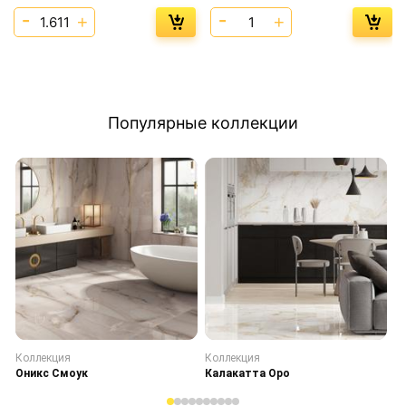
Популярные коллекции
Коллекция
Коллекция
К
Оникс Смоук
Калакатта Оро
С