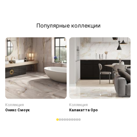
Популярные коллекции
Коллекция
Коллекция
К
Оникс Смоук
Калакатта Оро
С