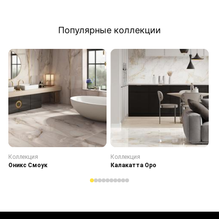
Популярные коллекции
Коллекция
Коллекция
К
Оникс Смоук
Калакатта Оро
С