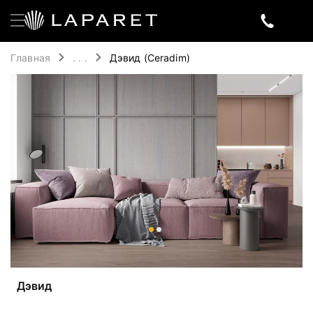
Главная
. . .
Дэвид (Ceradim)
Дэвид