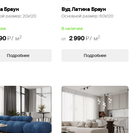
а Браун
Вуд Латина Браун
ой размер:
20x120
Основной размер:
60x120
чии
В наличии
2
2
190
₽/
м
2 990
₽/
м
от
Подробнее
Подробнее