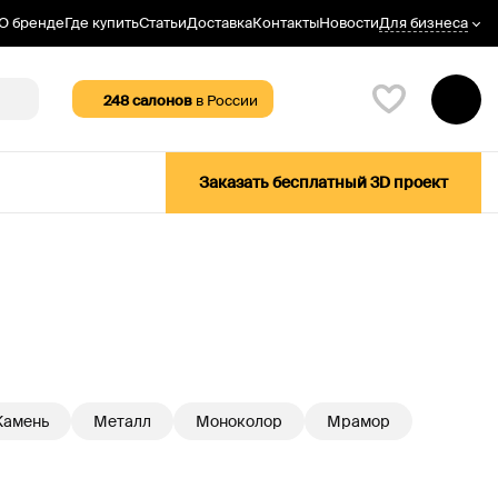
Для бизнеса
О бренде
Где купить
Статьи
Доставка
Контакты
Новости
248
салонов
в России
Заказать бесплатный 3D проект
Камень
Металл
Моноколор
Мрамор