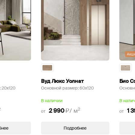
Акц
Вуд Люкс Уолнат
Био С
:
20x120
Основной размер:
60x120
Основн
В наличии
В нали
2
2
2 990
₽/
м
1 
от
от
бнее
Подробнее