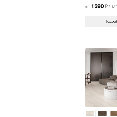
1 390
₽/
м
от
Подро