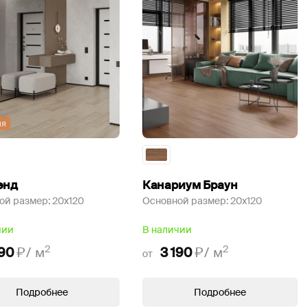
ия
энд
Канариум Браун
ой размер:
20x120
Основной размер:
20x120
чии
В наличии
2
2
390
₽/
м
3 190
₽/
м
от
Подробнее
Подробнее