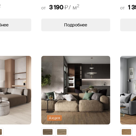
2
2
3 190
₽/
м
1 
от
от
бнее
Подробнее
Акция