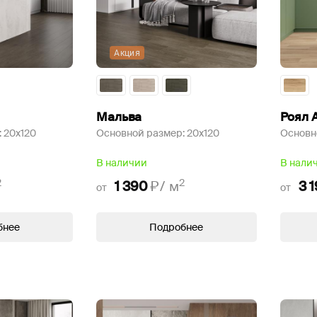
Акция
Мальва
Роял 
:
20x120
Основной размер:
20x120
Основн
В наличии
В нали
2
2
1 390
₽/
м
3 
от
от
бнее
Подробнее