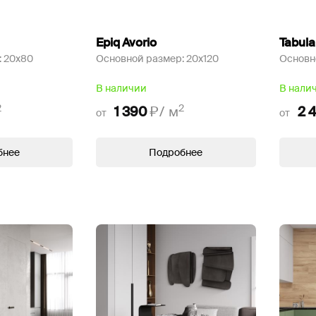
Epiq Avorio
Tabula
:
20x80
Основной размер:
20x120
Основн
В наличии
В нали
2
2
1 390
₽/
м
2 
от
от
бнее
Подробнее