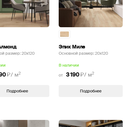
Алмонд
Эпик Миле
ой размер:
20x120
Основной размер:
20x120
чии
В наличии
2
2
190
₽/
м
3 190
₽/
м
от
Подробнее
Подробнее