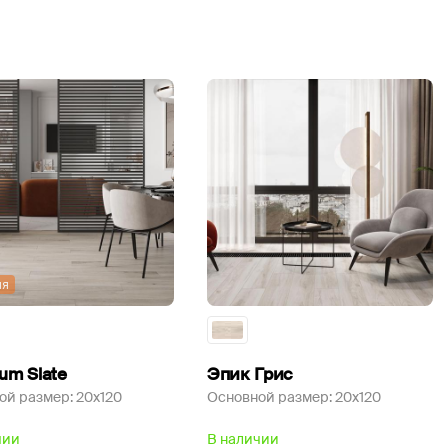
ия
um Slate
Эпик Грис
ой размер:
20x120
Основной размер:
20x120
чии
В наличии