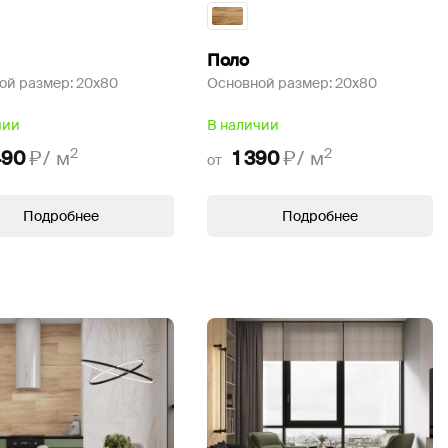
Поло
ой размер:
20x80
Основной размер:
20x80
чии
В наличии
2
2
490
₽/
м
1 390
₽/
м
от
Подробнее
Подробнее