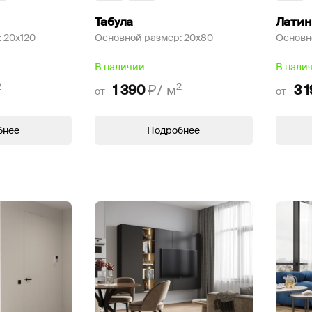
Табула
Латин
:
20x120
Основной размер:
20x80
Основн
В наличии
В нали
2
2
1 390
₽/
м
3 
от
от
бнее
Подробнее