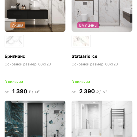
Акция
ВАУ цены
Брилианс
Statuario Ice
Основной размер:
60x120
Основной размер:
60x120
В наличии
В наличии
1 390
2 390
2
2
от
₽/
м
от
₽/
м