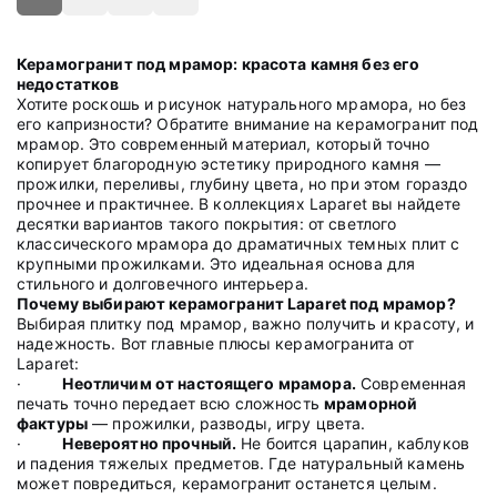
Керамогранит под мрамор: красота камня без его
недостатков
Хотите роскошь и рисунок натурального мрамора, но без
его капризности? Обратите внимание на керамогранит под
мрамор. Это современный материал, который точно
копирует благородную эстетику природного камня —
прожилки, переливы, глубину цвета, но при этом гораздо
прочнее и практичнее. В коллекциях Laparet вы найдете
десятки вариантов такого покрытия: от светлого
классического мрамора до драматичных темных плит с
крупными прожилками. Это идеальная основа для
стильного и долговечного интерьера.
Почему выбирают керамогранит Laparet под мрамор?
Выбирая плитку под мрамор, важно получить и красоту, и
надежность. Вот главные плюсы керамогранита от
Laparet:
·
Неотличим от настоящего мрамора.
Современная
печать точно передает всю сложность
мраморной
фактуры
— прожилки, разводы, игру цвета.
·
Невероятно прочный.
Не боится царапин, каблуков
и падения тяжелых предметов. Где натуральный камень
может повредиться, керамогранит останется целым.