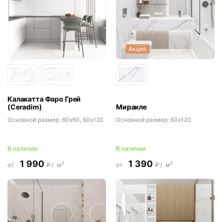
Акция
Калакатта Фаро Грей
(Ceradim)
Миракле
Основной размер:
60x60, 60x120
Основной размер:
60x120
В наличии
В наличии
1 990
1 390
2
2
от
₽/
м
от
₽/
м