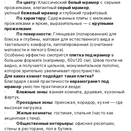
·
По цвету:
Классический
белый мрамор
с серыми
прожилками, элегантный
серый мрамор
,
уютный
бежевый мрамор
и глубокий графитовый.
·
По характеру:
Сдержанные плиты с мелкими
прожилками и яркие, выразительные — с
крупными
прожилками
.
·
По поверхности:
Глянцевая (полированная) для
блеска и глубины, матовая для естественного вида и
тактильного комфорта, лаппатированная (сочетание
матовости и легкого блеска).
Особенно эффектно смотрится
плитка под мрамор
в
большом формате (например, 60х120 см). Швов почти не
видно, и получается цельное, монументальное полотно,
которое зрительно увеличивает пространство.
Для каких комнат подойдет такая плитка?
Благодаря своей практичности
керамогранит под
мрамор
уместен практически везде:
·
Влажные зоны:
ванная комната, душевая, кухонный
фартук.
·
Проходные зоны:
прихожая, коридор, кухня — где
высокая нагрузка.
·
Жилые комнаты:
гостиная, спальня (часто как
акцентная стена).
·
Общественные интерьеры:
офисная ресепшен,
стены в ресторане, пол в бутике.