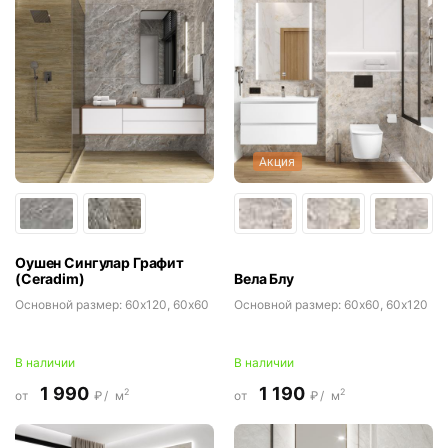
Акция
Оушен Сингулар Графит
(Ceradim)
Вела Блу
Основной размер:
60x120, 60x60
Основной размер:
60x60, 60x120
В наличии
В наличии
1 990
1 190
2
2
от
₽/
м
от
₽/
м