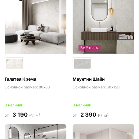
ВАУ цены
Галатея Крема
Маунтин Шайн
Основной размер:
80x80
Основной размер:
60x120
В наличии
В наличии
3 190
2 390
2
2
от
₽/
м
от
₽/
м