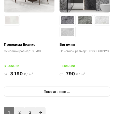
Проксима Бианко
Богемия
Основной размер:
80x80
Основной размер:
60x60, 60x120
В наличии
В наличии
3 190
790
2
2
от
₽/
м
от
₽/
м
Показать еще ...
1
2
3
→