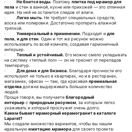
·
Не боится воды.
Поэтому
плитка под мрамор для
пола
и стен в ванной, кухне или прихожей — это отличная
идея. На ней не останется следов от влаги.
·
Легко мыть.
Не требует специальных средств,
воска или полировки. Достаточно протереть влажной
тряпкой.
·
Универсальный в применении.
Подходит и
для
пола
,
и для стен
. Один и тот же рисунок можно
использовать по всей комнате, создавая гармоничный
интерьер.
·
Теплый и устойчивый.
Его можно смело укладывать
на систему «теплый пол» — он не треснет от перепадов
температур.
·
Для дома и для бизнеса.
Благодаря прочности его
используют не только в квартирах, но и в ресторанах,
магазинах, офисах — там, где красивая
премиальная
отделка
должна выдерживать большое количество
людей.
Проще говоря, вы получаете
благородный
интерьер
с
природным рисунком
, за которым легко
ухаживать и который прослужит очень долго.
Каким бывает мраморный керамогранит в каталоге
Laparet?
Мы создали множество вариантов, чтобы вы нашли
идеальную
имитацию мрамора
для своего проекта: