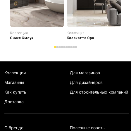
Коллекция
Коллекция
Кол
Оникс Смоук
Калакатта Оро
Сту
Коллекции
Для магазинов
Магазины
Для дизайнеров
Как купить
Для строительных компаний
Доставка
О бренде
Полезные советы