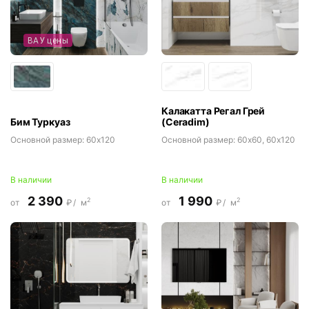
ВАУ цены
Калакатта Регал Грей
Бим Туркуаз
(Ceradim)
Основной размер:
60x120
Основной размер:
60x60, 60x120
В наличии
В наличии
2 390
1 990
2
2
от
₽/
м
от
₽/
м