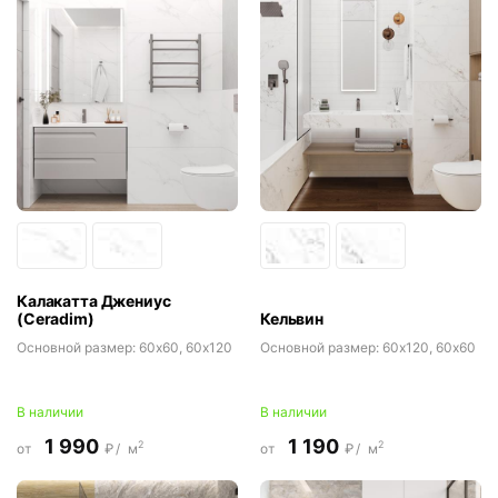
Калакатта Джениус
(Ceradim)
Кельвин
Основной размер:
60x60, 60x120
Основной размер:
60x120, 60x60
В наличии
В наличии
1 990
1 190
2
2
от
₽/
м
от
₽/
м