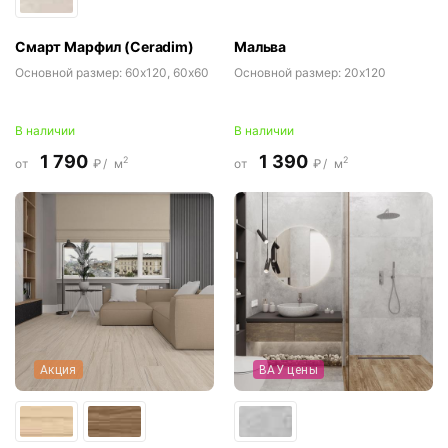
Смарт Марфил (Ceradim)
Мальва
Основной размер:
60x120, 60x60
Основной размер:
20x120
В наличии
В наличии
1 790
1 390
2
2
от
₽/
м
от
₽/
м
Акция
ВАУ цены