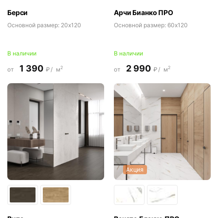
Берси
Арчи Бианко ПРО
Основной размер:
20x120
Основной размер:
60x120
В наличии
В наличии
1 390
2 990
2
2
от
₽/
м
от
₽/
м
Акция