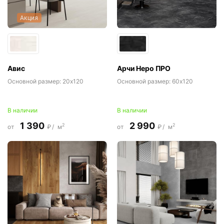
Акция
Авис
Арчи Неро ПРО
Основной размер:
20x120
Основной размер:
60x120
В наличии
В наличии
1 390
2 990
2
2
от
₽/
м
от
₽/
м