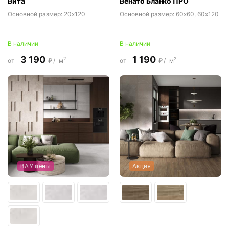
Вита
Венато Бланко ПРО
Основной размер:
20x120
Основной размер:
60x60, 60x120
В наличии
В наличии
3 190
1 190
2
2
от
₽/
м
от
₽/
м
ВАУ цены
Акция