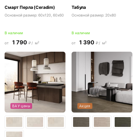
Смарт Перла (Ceradim)
Табула
Основной размер:
60x120, 60x60
Основной размер:
20x80
В наличии
В наличии
1 790
1 390
2
2
от
₽/
м
от
₽/
м
ВАУ цены
Акция