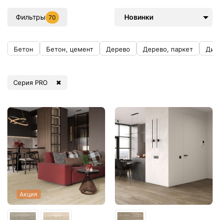
Фильтры
Новинки
70
Бетон
Бетон, цемент
Дерево
Дерево, паркет
Диз
Серия PRO
✖
Акция