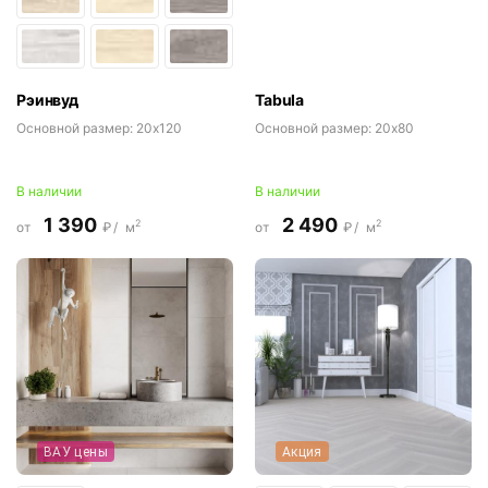
Рэинвуд
Tabula
Основной размер:
20x120
Основной размер:
20x80
В наличии
В наличии
1 390
2 490
2
2
от
₽/
м
от
₽/
м
ВАУ цены
Акция