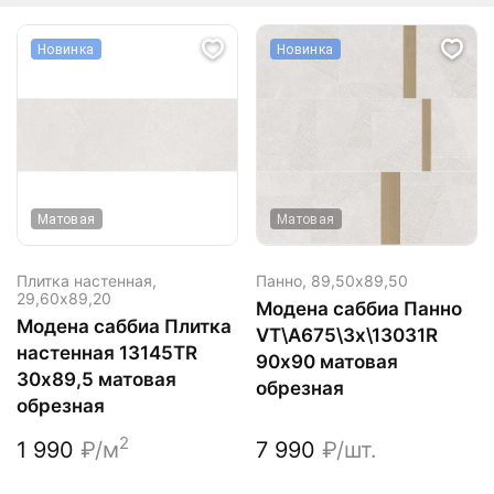
Новинка
Новинка
Матовая
Матовая
Плитка настенная,
Панно,
89,50х89,50
29,60х89,20
Модена саббиа Панно
Модена саббиа Плитка
VT\A675\3x\13031R
настенная 13145TR
90х90 матовая
30х89,5 матовая
обрезная
обрезная
2
1 990
₽/м
7 990
₽/шт.