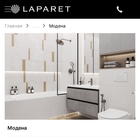
Главная
. . .
Модена
Модена