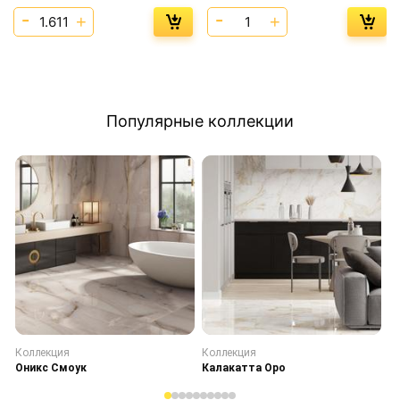
Популярные коллекции
Коллекция
Коллекция
К
Оникс Смоук
Калакатта Оро
С