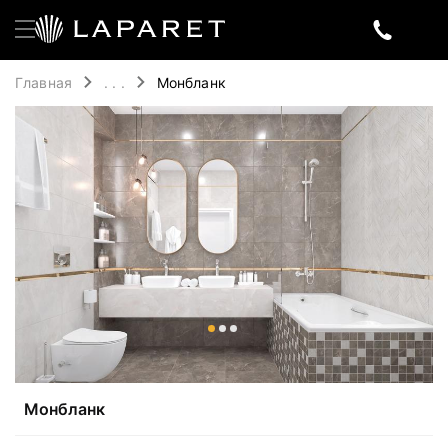
Главная
. . .
Монбланк
Монбланк