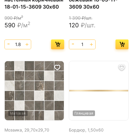
18-01-15-3609 30х60
3609 30х60
2
990
₽/м
1 390
₽/шт.
2
590
₽/м
120
₽/шт.
Матовая
Глянцевая
Мозаика,
29,70х29,70
Бордюр,
1,50х60