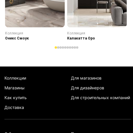
Коллекция
Коллекция
К
Оникс Смоук
Калакатта Оро
С
Коллекции
Для магазинов
Магазины
Для дизайнеров
Как купить
Для строительных компаний
Доставка