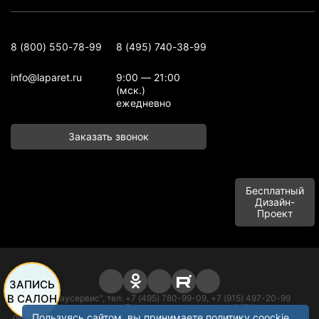
8 (800) 550-78-99
8 (495) 740-38-99
info@laparet.ru
9:00 — 21:00
(мск.)
ежедневно
Заказать звонок
Бесплатный
Дизайн-
Проект
ЗАПИСЬ
В САЛОН
ООО "Баусервис", тел: +7 (495) 780-99-09, +7 (915) 497-20-99
Адрес: п. Сельхозтехника Домодедовское шоссе, д. 1 "В" корпус пом.
офисного типа, этаж 1 Подольск, Московская область 142116, Россия
Пользуясь сайтом, вы принимаете политику
coockie