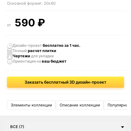
Основной формат:
20x60
590
₽
от
Дизайн-проект
бесплатно за 1 час.
Точный
расчет плитки
Чертежи
для укладки
Ориентация
на
ваш бюджет
Заказать бесплатный 3D дизайн-проект
Элементы коллекции
Описание коллекции
Популярные
ВСЕ (7)