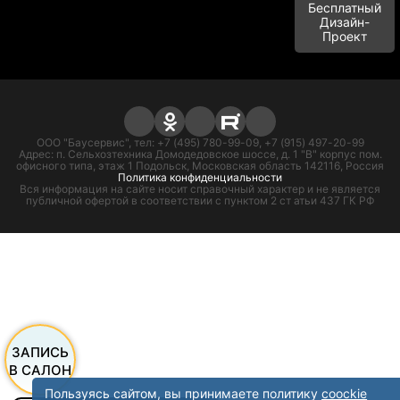
Бесплатный
Дизайн-
Проект
ООО "Баусервис", тел: +7 (495) 780-99-09, +7 (915) 497-20-99
Адрес: п. Сельхозтехника Домодедовское шоссе, д. 1 "В" корпус пом.
офисного типа, этаж 1 Подольск, Московская область 142116, Россия
Политика конфиденциальности
Вся информация на сайте носит справочный характер и не является
публичной офертой в соответствии с пунктом 2 ст атьи 437 ГК РФ
ЗАПИСЬ
В САЛОН
Пользуясь сайтом, вы принимаете политику
coockie