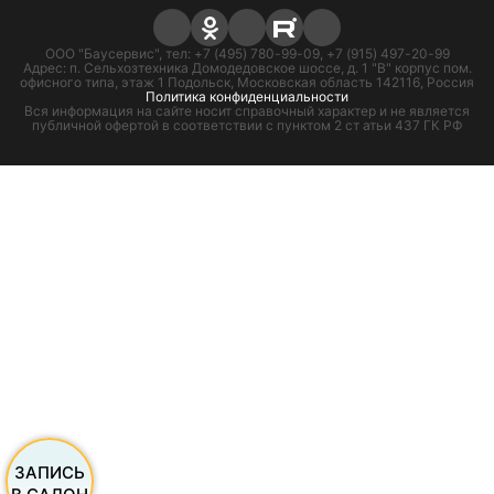
ООО "Баусервис", тел: +7 (495) 780-99-09, +7 (915) 497-20-99
Адрес: п. Сельхозтехника Домодедовское шоссе, д. 1 "В" корпус пом.
офисного типа, этаж 1 Подольск, Московская область 142116, Россия
Политика конфиденциальности
Вся информация на сайте носит справочный характер и не является
публичной офертой в соответствии с пунктом 2 ст атьи 437 ГК РФ
ЗАПИСЬ