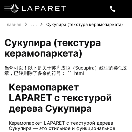
Главная
. . .
Сукупира (текстура керамопаркета)
Сукупира (текстура
керамопаркета)
当然可以！以下是关于苏库皮拉（Sucupira）纹理的类似文
章，已经删除了多余的符号： ```html
Керамопаркет
LAPARET с текстурой
дерева Сукупира
Керамопаркет LAPARET с текстурой дерева
Сукупира — это стильное и функциональное