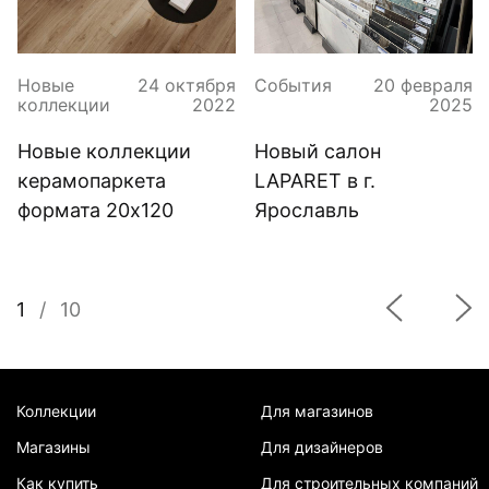
Новые
24 октября
События
20 февраля
коллекции
2022
2025
Новые коллекции
Новый салон
керамопаркета
LAPARET в г.
формата 20x120
Ярославль
1
/
10
Коллекции
Для магазинов
Магазины
Для дизайнеров
Как купить
Для строительных компаний