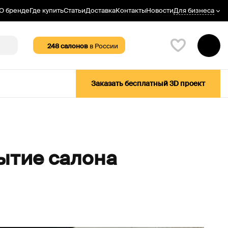
Для бизнеса
О бренде
Где купить
Статьи
Доставка
Контакты
Новости
248
салонов
в России
Заказать бесплатный 3D проект
ытие салона